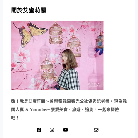
關於艾蜜莉關
嗨！我是艾蜜莉關～曾榮獲韓國觀光公社優秀記者獎，現為韓
國人妻 & Youtuber~狠愛美食、旅遊、追劇，一起來探險
吧！