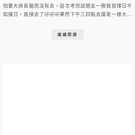
怕要大排長龍而沒有去，這次考完試朋友一揪我就擇日不
如撞日，直接去了🤣🤣🤣果然下午三四點去還是一樣大排
長龍😂😂😂
繼續閱讀