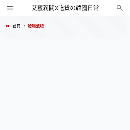
PXN
艾蜜莉關X吃貨の韓國日常
首頁
哈利波特
/
哈利波特