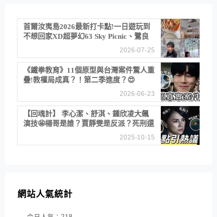
首爾汝夷島2026最新打卡點!一日遊玩到
不想回家XD超夢幻63 Sky Picnic、鷺良
津帝王蟹大餐、《淚之女王》拍攝地、漢
2026-07-25
江公園免費玩水
《鐵拳教育》11個原型與台灣案件驚人重
疊!教權局成真？！第二季進度？😍
2026-06-23
【回魂計】 李心潔、舒淇、鍾欣凌大飆
演技🤩楊哥是誰？賈靜雯是反派？死刑還
是私刑正義
2025-10-15
網站人氣統計
今日人氣：
218