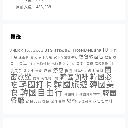
累計人氣：
486,238
標籤
IU
HotelDelLuna
BTS
ANMOK
Bossanova
BTS公車站
中央
德魯納酒店
市場
佳甫亭
夏天
安木海邊
安木海邊咖啡街
放空
春
正東津日出
江陵
江
日
水原排骨
水原美食
江陵一日遊
江陵景點
閨
療癒
陵美食
炸雞
糖餅
注文津
海邊
跨年好去處
鏡浦湖
密旅遊
韓國咖啡
韓國必
防彈
阿米打卡地
韓國旅遊
韓國打卡
韓國美
吃
韓國自由行
食
韓國
韓國跨年
韓國跨年2021
餐廳
鬼怪
호텔델루나
韓國高級餐廳
韓牛餐廳
안목해변