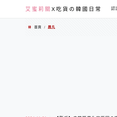
PXN
艾蜜莉關
X吃貨の韓國日常
認
首頁
周凡
/
周凡