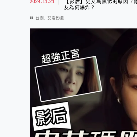
2024.11.21
【影后】史艾瑪黑化的原因？
友為何爆炸？
,
台劇
艾看影劇