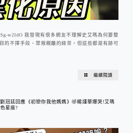
=JYMbEvEVSg-w2IdO 我發現有很多網友不理解史艾瑪為何要整
目的不擇手段、眾叛親離的綠茶，但這些都是有跡可
繼續閱讀
～劉冠廷回應《初戀你我他媽媽》🤣楊謹華爆哭!艾瑪
色星座?