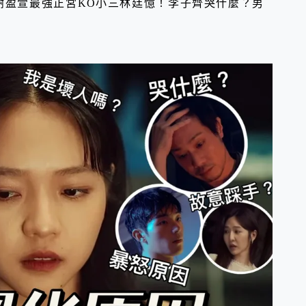
謝盈萱最強正宮KO小三林廷憶！李子齊哭什麼？男