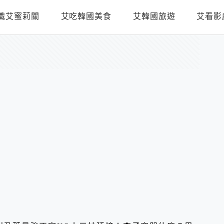
識艾蜜莉關
艾吃韓國美食
艾韓國旅遊
艾看影