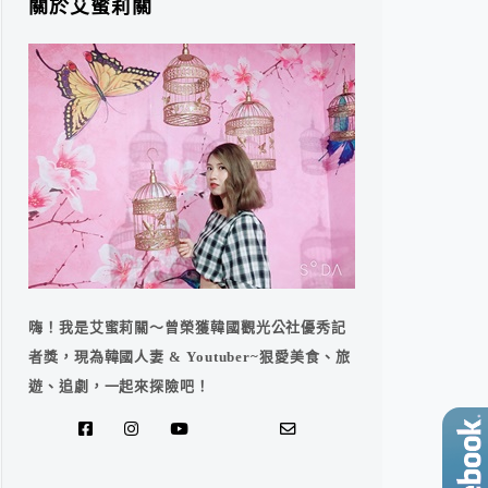
關於艾蜜莉關
嗨！我是艾蜜莉關～曾榮獲韓國觀光公社優秀記
者獎，現為韓國人妻 & Youtuber~狠愛美食、旅
遊、追劇，一起來探險吧！