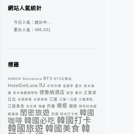
網站人氣統計
今日人氣：
統計中...
累計人氣：
486,031
標籤
BTS
ANMOK
Bossanova
BTS公車站
IU
HotelDelLuna
中央市場
佳甫亭
夏天
安木海
德魯納酒店
正東津
邊
安木海邊咖啡街
放空
春日
日出
江陵
水原排骨
水原美食
江陵一日遊
江陵景點
療癒
江陵美食
炸雞
糖餅
注文津
海邊
跨年好去處
閨密旅遊
韓國
鏡浦湖
防彈
阿米打卡地
韓國打卡
咖啡
韓國必吃
韓
韓國旅遊
韓國美食