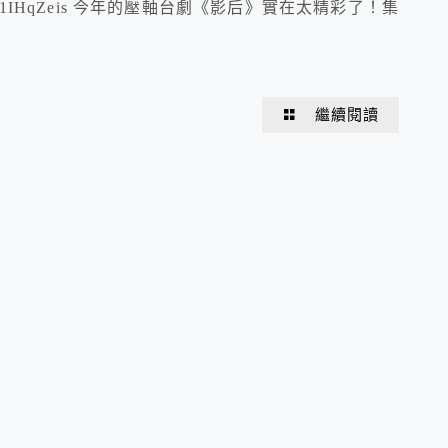
=KB6sC3Jw1IHqZeis 今年的壓軸台劇《影后》實在太精彩了！集
繼續閱讀