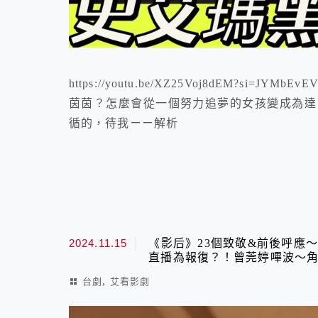
https://youtu.be/XZ25Voj8dEM?si
茵茵？怎麼會從一個努力追夢的女孩變成為達
循的，待我ㄧㄧ解析
2024.11.15
《影后》23個致敬&前後呼應
直播為報復？！曾莞婷嗶波～角
,
台劇
艾看影劇