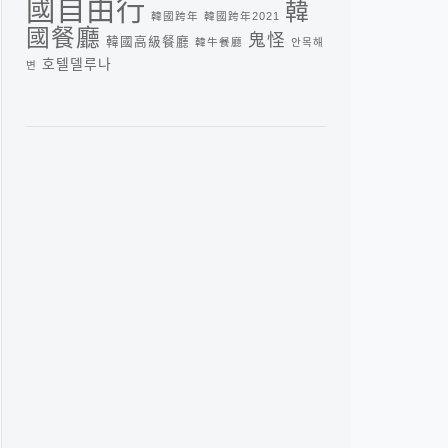
國自由行
韓
韓國跨年
韓國跨年2021
國餐廳
鬼怪
韓國高級餐廳
韓牛餐廳
안목해
호텔델루나
변