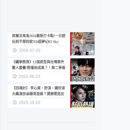
首爾汝夷島2026最新打卡點!一日遊
玩到不想回家XD超夢幻63 Sky
Picnic、鷺良津帝王蟹大餐、《淚之
2026-07-25
女王》拍攝地、漢江公園免費玩水
《鐵拳教育》11個原型與台灣案件
驚人重疊!教權局成真？！第二季進
度？😍
2026-06-23
【回魂計】 李心潔、舒淇、鍾欣凌
大飆演技🤩楊哥是誰？賈靜雯是反
派？死刑還是私刑正義
2025-10-15