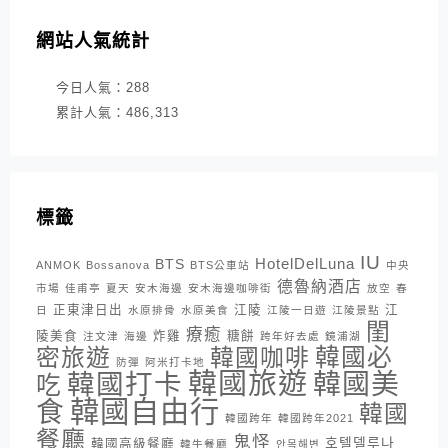
網站人氣統計
今日人氣：
288
累計人氣：
486,313
標籤
IU
HotelDelLuna
BTS
ANMOK
Bossanova
BTS公車站
中央
德魯納酒店
市場
佳甫亭
夏天
安木海邊
安木海邊咖啡街
放空
春
正東津日出
江陵
江
日
水原排骨
水原美食
江陵一日遊
江陵景點
閨
療癒
陵美食
炸雞
糖餅
注文津
海邊
跨年好去處
鏡浦湖
密旅遊
韓國咖啡
韓國必
防彈
阿米打卡地
韓國旅遊
韓國打卡
韓國美
吃
韓國自由行
食
韓國
韓國跨年
韓國跨年2021
餐廳
鬼怪
호텔델루나
韓國高級餐廳
韓牛餐廳
안목해변