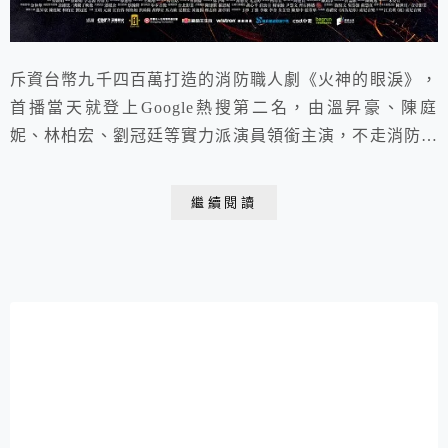
斥資台幣九千四百萬打造的消防職人劇《火神的眼淚》，
首播當天就登上Google熱搜第二名，由溫昇豪、陳庭
妮、林柏宏、劉冠廷等實力派演員領銜主演，不走消防劇
常見的英雄片路線，沒有高潮迭起的狗血劇情，而是真實
呈現打火英雄們的日常、揭開他們不為人知的心酸血淚及
繼續閱讀
困境，宛如《機智的醫生生活》消防版，帶出PTSD創傷
症候群、工作與家庭的抉擇、消防資源匱乏、消防家屬的
痛楚、基層的悲哀、同性戀不被認同、不尊重專業、...