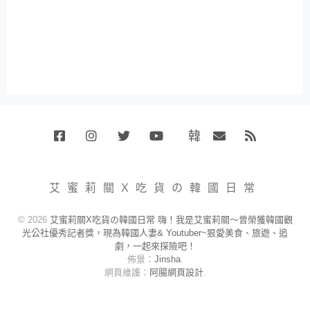
韓
Facebook
Instagram
Twitter
Youtube
國
Email
RSS
代
購
小
艾蜜莉關X吃貨の韓國日常
賣
場
© 2026
艾蜜莉關X吃貨の韓國日常 嗨！我是艾蜜莉關～曾榮獲韓國觀
光公社優秀記者獎，現為韓國人妻& Youtuber~狠愛美食、旅遊、追
劇，一起來探險吧！
佈景：
Jinsha
.
網頁維護：
阿腸網頁設計
.