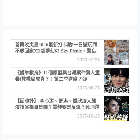
首爾汝夷島2026最新打卡點!一日遊玩到
不想回家XD超夢幻63 Sky Picnic、鷺良
津帝王蟹大餐、《淚之女王》拍攝地、漢
2026-07-25
江公園免費玩水
《鐵拳教育》11個原型與台灣案件驚人重
疊!教權局成真？！第二季進度？😍
2026-06-23
【回魂計】 李心潔、舒淇、鍾欣凌大飆
演技🤩楊哥是誰？賈靜雯是反派？死刑還
是私刑正義
2025-10-15