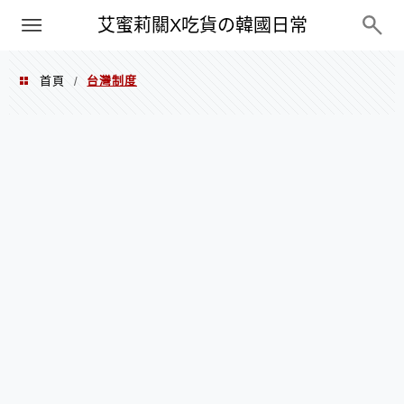
PXN
艾蜜莉關X吃貨の韓國日常
首頁
台灣制度
/
台灣制度