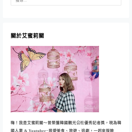
關於艾蜜莉關
嗨！我是艾蜜莉關～曾榮獲韓國觀光公社優秀記者獎，現為韓
國人妻 & Youtuber~狠愛美食、旅遊、追劇，一起來探險