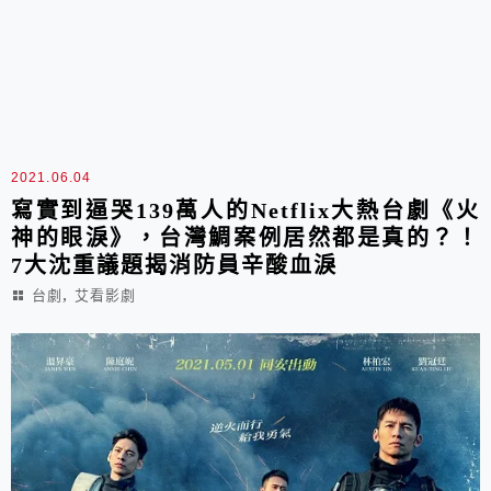
2021.06.04
寫實到逼哭139萬人的Netflix大熱台劇《火
神的眼淚》，台灣鯛案例居然都是真的？！
7大沈重議題揭消防員辛酸血淚
,
台劇
艾看影劇