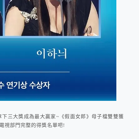
g》拿下三大獎成為最大贏家~《假面女郎》母子檔雙雙獲
電視部門完整的得獎名單吧!