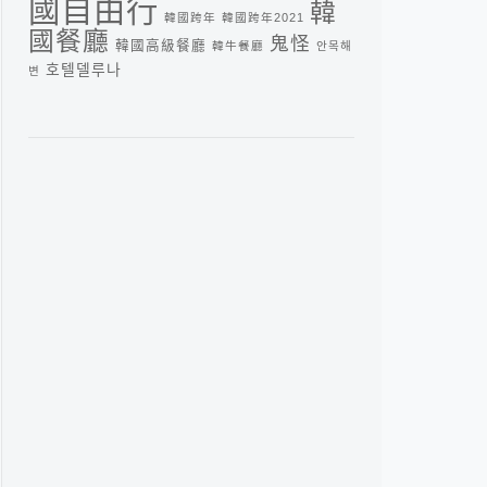
國自由行
韓
韓國跨年
韓國跨年2021
國餐廳
鬼怪
韓國高級餐廳
韓牛餐廳
안목해
호텔델루나
변