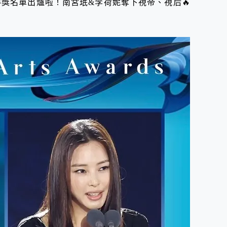
得獎名單出爐啦！南宮珉&李荷妮奪下視帝、視后🔥