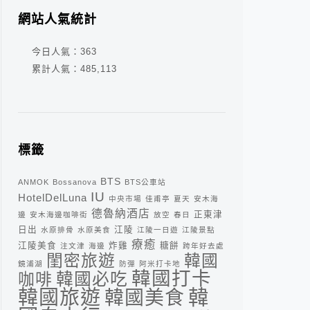
網站人氣統計
今日人氣：
363
累計人氣：
485,113
標籤
BTS
ANMOK
Bossanova
BTS公車站
IU
HotelDelLuna
中央市場
佳甫亭
夏天
安木海
德魯納酒店
正東津
邊
安木海邊咖啡街
放空
春日
日出
江陵
水原排骨
水原美食
江陵一日遊
江陵景點
療癒
江陵美食
炸雞
糖餅
注文津
海邊
跨年好去處
閨密旅遊
韓國
鏡浦湖
防彈
阿米打卡地
韓國打卡
咖啡
韓國必吃
韓
韓國旅遊
韓國美食