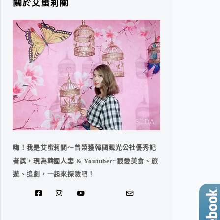
關於艾蜜莉關
嗨！我是艾蜜莉關～曾榮獲韓國觀光公社優秀記
者獎，現為韓國人妻 & Youtuber~狠愛美食、旅
遊、追劇，一起來探險吧！