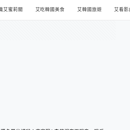
識艾蜜莉關
艾吃韓國美食
艾韓國旅遊
艾看影