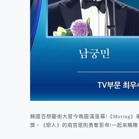
韓國百想藝術大賞今晚圓滿落幕!《Movin
獎，《戀人》的南宮珉則勇奪影帝!一起來瞧瞧