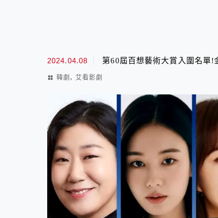
2024.04.08
第60屆百想藝術大賞入圍名單!
,
韓劇
艾看影劇