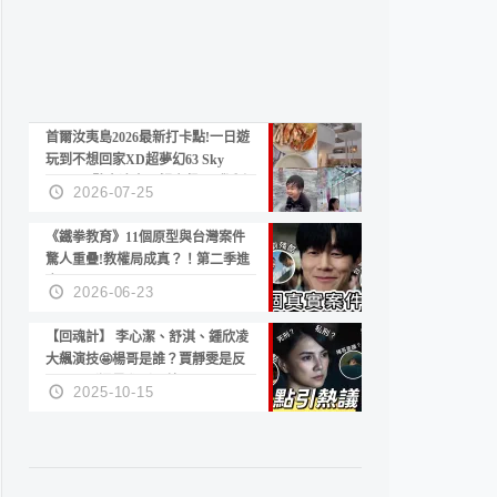
首爾汝夷島2026最新打卡點!一日遊
玩到不想回家XD超夢幻63 Sky
Picnic、鷺良津帝王蟹大餐、《淚之
2026-07-25
女王》拍攝地、漢江公園免費玩水
《鐵拳教育》11個原型與台灣案件
驚人重疊!教權局成真？！第二季進
度？😍
2026-06-23
【回魂計】 李心潔、舒淇、鍾欣凌
大飆演技🤩楊哥是誰？賈靜雯是反
派？死刑還是私刑正義
2025-10-15