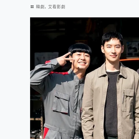
,
韓劇
艾看影劇