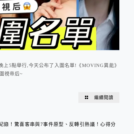
晚上5點舉行,今天公布了入圍名單!《MOVING異能》
圍視帝后~
繼續閱讀
破紀錄！驚喜客串與7事件原型、反轉引熱議！心得分