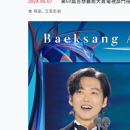
2024.05.07
第60屆百想藝術大賞電視部門
,
韓劇
艾看影劇