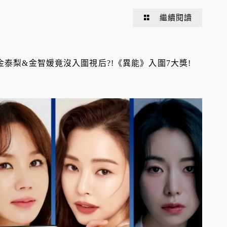
繼續閱讀
金泰梨&金智媛竟沒入圍視后?!《異能》入圍7大獎!