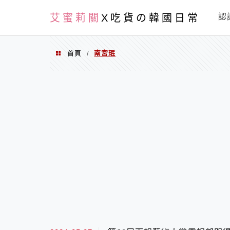
PXN
艾蜜莉關
X吃貨の韓國日常
認
首頁
南宮珉
/
南宮珉