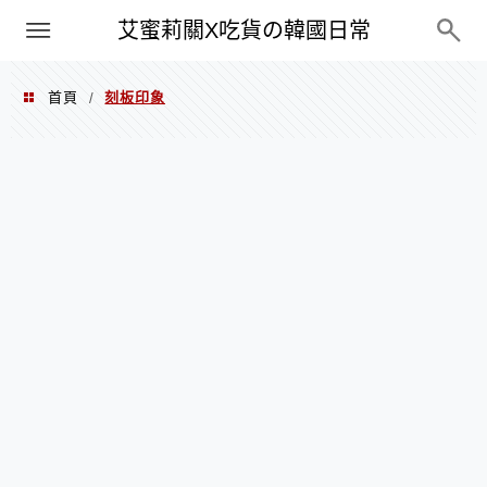
PXN
艾蜜莉關X吃貨の韓國日常
首頁
刻板印象
/
刻板印象