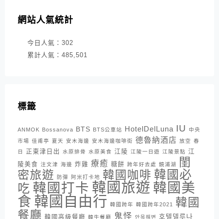
網站人氣統計
今日人氣：
302
累計人氣：
485,501
標籤
IU
HotelDelLuna
BTS
ANMOK
Bossanova
BTS公車站
中央
德魯納酒店
市場
佳甫亭
夏天
安木海邊
安木海邊咖啡街
放空
春
正東津日出
江陵
江
日
水原排骨
水原美食
江陵一日遊
江陵景點
閨
療癒
陵美食
炸雞
糖餅
注文津
海邊
跨年好去處
鏡浦湖
密旅遊
韓國咖啡
韓國必
防彈
阿米打卡地
韓國旅遊
韓國打卡
韓國美
吃
韓國自由行
食
韓國
韓國跨年
韓國跨年2021
餐廳
鬼怪
호텔델루나
韓國高級餐廳
韓牛餐廳
안목해변