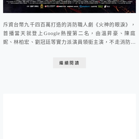
斥資台幣九千四百萬打造的消防職人劇《火神的眼淚》，
首播當天就登上Google熱搜第二名，由溫昇豪、陳庭
妮、林柏宏、劉冠廷等實力派演員領銜主演，不走消防劇
常見的英雄片路線，沒有高潮迭起的狗血劇情，而是真實
呈現打火英雄們的日常、揭開他們不為人知的心酸血淚及
繼續閱讀
困境，宛如《機智的醫生生活》消防版，帶出PTSD創傷
症候群、工作與家庭的抉擇、消防資源匱乏、消防家屬的
痛楚、基層的悲哀、同性戀不被認同、不尊重專業、...