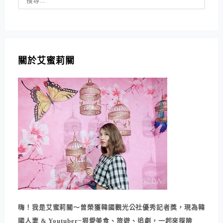
關於艾蜜莉關
嗨！我是艾蜜莉關～曾榮獲韓國觀光公社優秀記者獎，現為韓
國人妻 & Youtuber~狠愛美食、旅遊、追劇，一起來探險