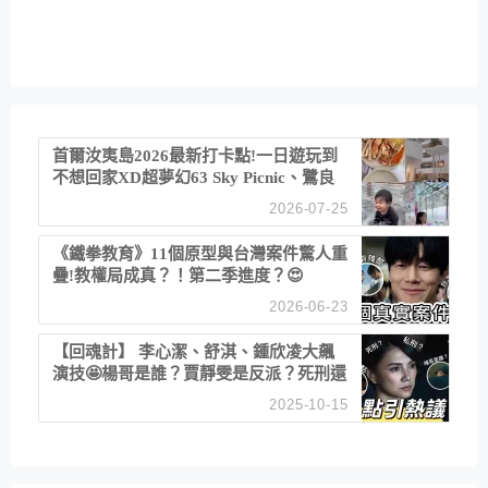
首爾汝夷島2026最新打卡點!一日遊玩到
不想回家XD超夢幻63 Sky Picnic、鷺良
津帝王蟹大餐、《淚之女王》拍攝地、漢
2026-07-25
江公園免費玩水
《鐵拳教育》11個原型與台灣案件驚人重
疊!教權局成真？！第二季進度？😍
2026-06-23
【回魂計】 李心潔、舒淇、鍾欣凌大飆
演技🤩楊哥是誰？賈靜雯是反派？死刑還
是私刑正義
2025-10-15