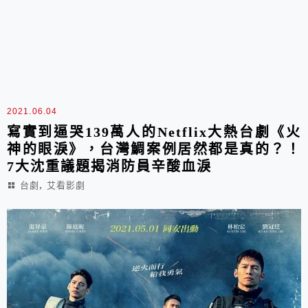
2021.06.04
寫實到逼哭139萬人的Netflix大熱台劇《火
神的眼淚》，台灣鯛案例居然都是真的？！
7大沈重議題揭消防員辛酸血淚
,
台劇
艾看影劇