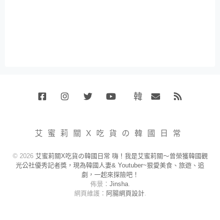
韓
Facebook
Instagram
Twitter
Youtube
國
Email
RSS
代
購
小
艾蜜莉關X吃貨の韓國日常
賣
場
© 2026
艾蜜莉關X吃貨の韓國日常 嗨！我是艾蜜莉關～曾榮獲韓國觀
光公社優秀記者獎，現為韓國人妻& Youtuber~狠愛美食、旅遊、追
劇，一起來探險吧！
佈景：
Jinsha
.
網頁維護：
阿腸網頁設計
.