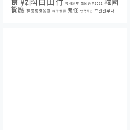
韓國自由行
食
韓國
韓國跨年
韓國跨年2021
餐廳
鬼怪
호텔델루나
韓國高級餐廳
韓牛餐廳
안목해변