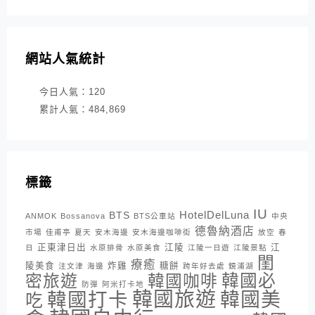
網站人氣統計
今日人氣：
120
累計人氣：
484,869
標籤
IU
HotelDelLuna
BTS
ANMOK
Bossanova
BTS公車站
中央
德魯納酒店
市場
佳甫亭
夏天
安木海邊
安木海邊咖啡街
放空
春
正東津日出
江陵
江
日
水原排骨
水原美食
江陵一日遊
江陵景點
閨
療癒
陵美食
炸雞
糖餅
注文津
海邊
跨年好去處
鏡浦湖
密旅遊
韓國咖啡
韓國必
防彈
阿米打卡地
韓國旅遊
韓國打卡
韓國美
吃