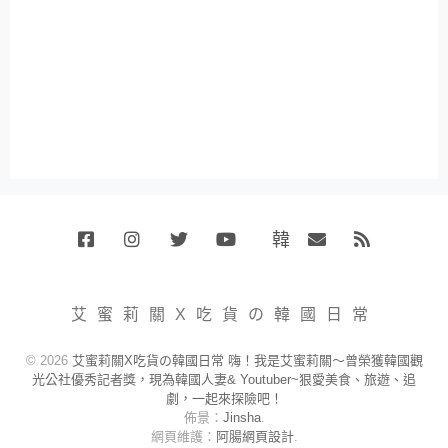
韓
Facebook
Instagram
Twitter
Youtube
國
Email
RSS
代
購
小
艾蜜莉關X吃貨の韓國日常
賣
場
© 2026
艾蜜莉關X吃貨の韓國日常 嗨！我是艾蜜莉關～曾榮獲韓國觀
光公社優秀記者獎，現為韓國人妻& Youtuber~狠愛美食、旅遊、追
劇，一起來探險吧！
佈景：
Jinsha
.
網頁維護：
阿腸網頁設計
.