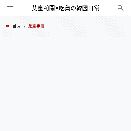
PXN
艾蜜莉關X吃貨の韓國日常
首頁
兒童手冊
/
兒童手冊