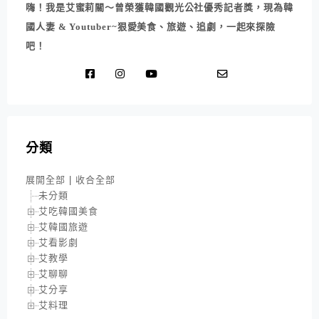
嗨！我是艾蜜莉關～曾榮獲韓國觀光公社優秀記者獎，現為韓
國人妻 & Youtuber~狠愛美食、旅遊、追劇，一起來探險
吧！
分類
展開全部
|
收合全部
未分類
艾吃韓國美食
艾韓國旅遊
艾看影劇
艾教學
艾聊聊
艾分享
艾料理