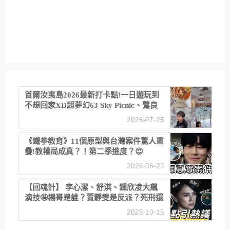
首爾汝夷島2026最新打卡點!一日遊玩到
不想回家XD超夢幻63 Sky Picnic、鷺良
津帝王蟹大餐、《淚之女王》拍攝地、漢
2026-07-25
江公園免費玩水
《鐵拳教育》11個原型與台灣案件驚人重
疊!教權局成真？！第二季進度？😍
2026-06-23
【回魂計】 李心潔、舒淇、鍾欣凌大飆
演技🤩楊哥是誰？賈靜雯是反派？死刑還
是私刑正義
2025-10-15