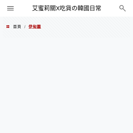
PXN
艾蜜莉關X吃貨の韓國日常
首頁
伊甸園
/
伊甸園