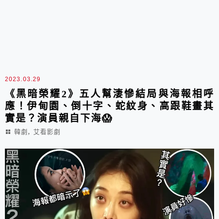
2023.03.29
《黑暗榮耀2》五人幫淒慘結局與海報相呼
應！伊甸園、倒十字、蛇紋身、高跟鞋畫其
實是？演員親自下海😱
,
韓劇
艾看影劇