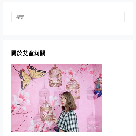
關於艾蜜莉關