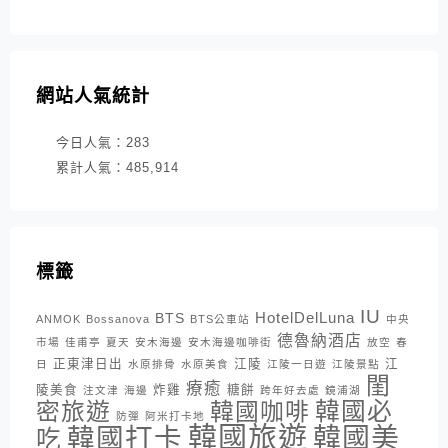
網站人氣統計
今日人氣：
283
累計人氣：
485,914
標籤
IU
HotelDelLuna
BTS
ANMOK
Bossanova
BTS公車站
中央
德魯納酒店
市場
佳甫亭
夏天
安木海邊
安木海邊咖啡街
放空
春
正東津日出
江陵
江
日
水原排骨
水原美食
江陵一日遊
江陵景點
閨
療癒
陵美食
炸雞
糖餅
注文津
海邊
跨年好去處
鏡浦湖
密旅遊
韓國咖啡
韓國必
防彈
阿米打卡地
韓國旅遊
韓國打卡
韓國美
吃