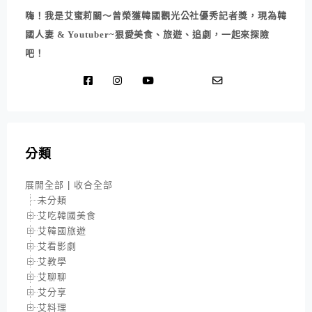
嗨！我是艾蜜莉關～曾榮獲韓國觀光公社優秀記者獎，現為韓
國人妻 & Youtuber~狠愛美食、旅遊、追劇，一起來探險
吧！
分類
展開全部
|
收合全部
未分類
艾吃韓國美食
艾韓國旅遊
艾看影劇
艾教學
艾聊聊
艾分享
艾料理