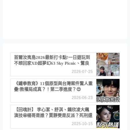
首爾汝夷島2026最新打卡點!一日遊玩到
不想回家XD超夢幻63 Sky Picnic、鷺良
津帝王蟹大餐、《淚之女王》拍攝地、漢
2026-07-25
江公園免費玩水
《鐵拳教育》11個原型與台灣案件驚人重
疊!教權局成真？！第二季進度？😍
2026-06-23
【回魂計】 李心潔、舒淇、鍾欣凌大飆
演技🤩楊哥是誰？賈靜雯是反派？死刑還
是私刑正義
2025-10-15