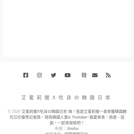
韓
Facebook
Instagram
Twitter
Youtube
國
Email
RSS
代
購
小
艾蜜莉關X吃貨の韓國日常
賣
場
© 2026
艾蜜莉關X吃貨の韓國日常 嗨！我是艾蜜莉關～曾榮獲韓國觀
光公社優秀記者獎，現為韓國人妻& Youtuber~狠愛美食、旅遊、追
劇，一起來探險吧！
佈景：
Jinsha
.