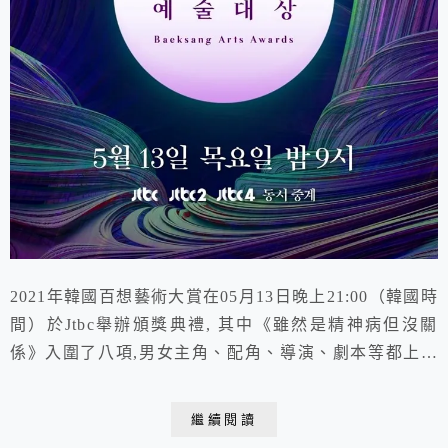
2021年韓國百想藝術大賞在05月13日晚上21:00（韓國時
間）於Jtbc舉辦頒獎典禮, 其中《雖然是精神病但沒關
係》入圍了八項,男女主角、配角、導演、劇本等都上名
單! 《怪物》入圍七項緊追在後,《Penthouse上流戰爭》
及《惡之花》也各入圍五項,競爭非常激烈~ 視帝跟 視后
繼續閱讀
也都好難選哇~~~ 今天也陸續公布了熱騰騰的獲獎名單