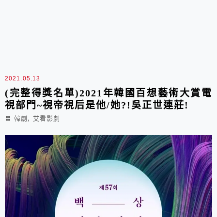
2021.05.13
(完整得獎名單)2021年韓國百想藝術大賞電
視部門~視帝視后是他/她?!吳正世連莊!
,
韓劇
艾看影劇