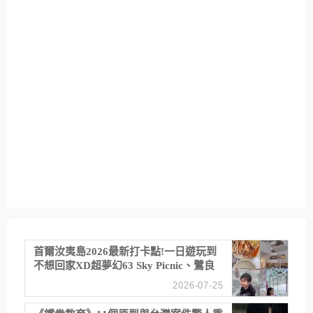
首爾汝夷島2026最新打卡點!一日遊玩到
不想回家XD超夢幻63 Sky Picnic、鷺良
津帝王蟹大餐、《淚之女王》拍攝地、漢
2026-07-25
江公園免費玩水