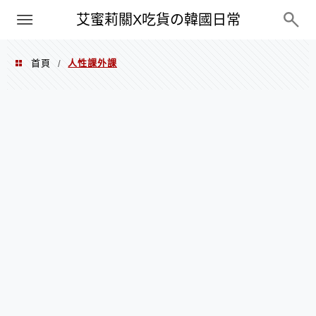
PXN
艾蜜莉關X吃貨の韓國日常
首頁
人性課外課
/
人性課外課