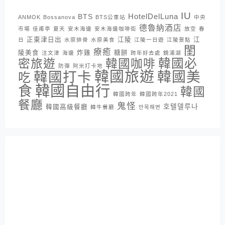
IU
HotelDelLuna
BTS
ANMOK
Bossanova
BTS公車站
中央
德魯納酒店
市場
佳甫亭
夏天
安木海邊
安木海邊咖啡街
放空
春
正東津日出
江陵
江
日
水原排骨
水原美食
江陵一日遊
江陵景點
閨
療癒
陵美食
炸雞
糖餅
注文津
海邊
跨年好去處
鏡浦湖
密旅遊
韓國咖啡
韓國必
防彈
阿米打卡地
韓國旅遊
韓國打卡
韓國美
吃
韓國自由行
食
韓國
韓國跨年
韓國跨年2021
餐廳
鬼怪
호텔델루나
韓國高級餐廳
韓牛餐廳
안목해변