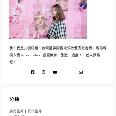
嗨！我是艾蜜莉關～曾榮獲韓國觀光公社優秀記者獎，現為韓
國人妻 & Youtuber~狠愛美食、旅遊、追劇，一起來探險
吧！
分類
展開全部
|
收合全部