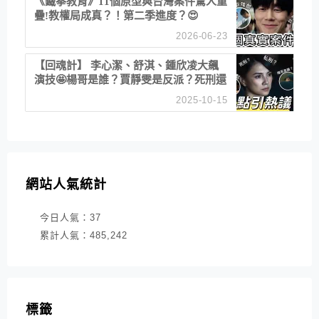
《鐵拳教育》11個原型與台灣案件驚人重
疊!教權局成真？！第二季進度？😍
2026-06-23
【回魂計】 李心潔、舒淇、鍾欣凌大飆
演技🤩楊哥是誰？賈靜雯是反派？死刑還
是私刑正義
2025-10-15
網站人氣統計
今日人氣：
37
累計人氣：
485,242
標籤