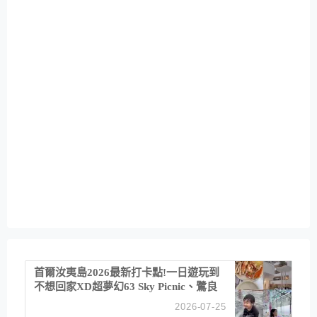
首爾汝夷島2026最新打卡點!一日遊玩到
不想回家XD超夢幻63 Sky Picnic、鷺良
津帝王蟹大餐、《淚之女王》拍攝地、漢
2026-07-25
江公園免費玩水