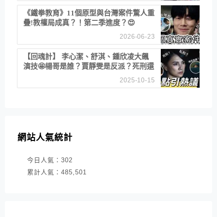
《鐵拳教育》11個原型與台灣案件驚人重
疊!教權局成真？！第二季進度？😍
2026-06-23
【回魂計】 李心潔、舒淇、鍾欣凌大飆
演技🤩楊哥是誰？賈靜雯是反派？死刑還
是私刑正義
2025-10-15
網站人氣統計
今日人氣：
302
累計人氣：
485,501