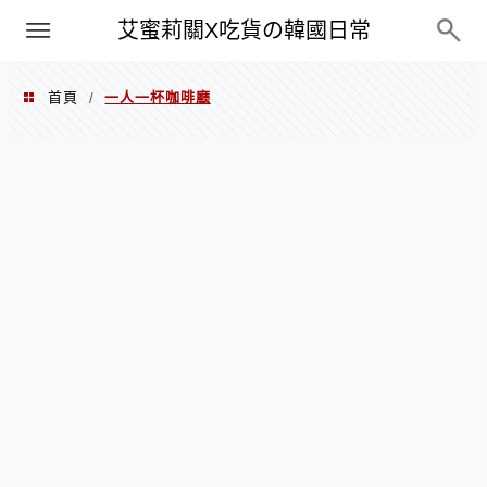
PXN
艾蜜莉關X吃貨の韓國日常
首頁
一人一杯咖啡廳
/
一人一杯咖啡廳