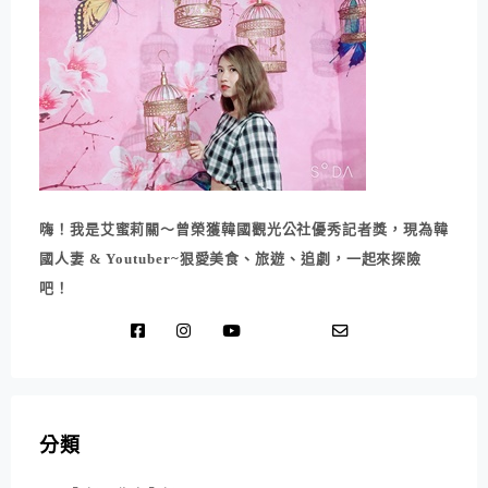
嗨！我是艾蜜莉關～曾榮獲韓國觀光公社優秀記者獎，現為韓
國人妻 & Youtuber~狠愛美食、旅遊、追劇，一起來探險
吧！
分類