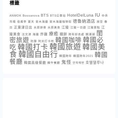
標籤
IU
HotelDelLuna
BTS
ANMOK
Bossanova
BTS公車站
中央
德魯納酒店
市場
佳甫亭
夏天
安木海邊
安木海邊咖啡街
放空
春
正東津日出
江陵
江
日
水原排骨
水原美食
江陵一日遊
江陵景點
閨
療癒
陵美食
炸雞
糖餅
注文津
海邊
跨年好去處
鏡浦湖
密旅遊
韓國咖啡
韓國必
防彈
阿米打卡地
韓國旅遊
韓國打卡
韓國美
吃
韓國自由行
食
韓國
韓國跨年
韓國跨年2021
餐廳
鬼怪
호텔델루나
韓國高級餐廳
韓牛餐廳
안목해변