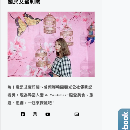
關於艾蜜莉關
嗨！我是艾蜜莉關～曾榮獲韓國觀光公社優秀記
者獎，現為韓國人妻 & Youtuber~狠愛美食、旅
遊、追劇，一起來探險吧！