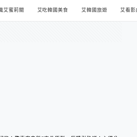
識艾蜜莉關
艾吃韓國美食
艾韓國旅遊
艾看影