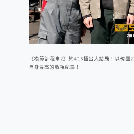
《模範計程車2》於4/15播出大結局！以韓國
自身最高的收視紀錄！