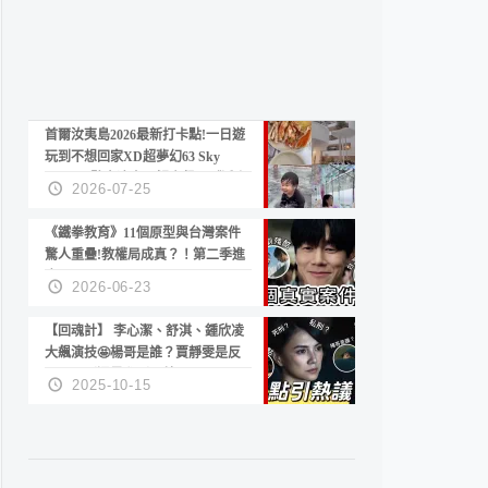
首爾汝夷島2026最新打卡點!一日遊
玩到不想回家XD超夢幻63 Sky
Picnic、鷺良津帝王蟹大餐、《淚之
2026-07-25
女王》拍攝地、漢江公園免費玩水
《鐵拳教育》11個原型與台灣案件
驚人重疊!教權局成真？！第二季進
度？😍
2026-06-23
【回魂計】 李心潔、舒淇、鍾欣凌
大飆演技🤩楊哥是誰？賈靜雯是反
派？死刑還是私刑正義
2025-10-15