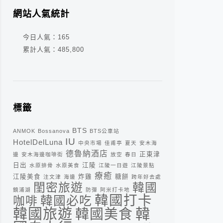
網站人氣統計
今日人氣：
165
累計人氣：
485,800
標籤
BTS
ANMOK
Bossanova
BTS公車站
IU
HotelDelLuna
中央市場
佳甫亭
夏天
安木海
德魯納酒店
正東津
邊
安木海邊咖啡街
放空
春日
日出
江陵
水原排骨
水原美食
江陵一日遊
江陵景點
療癒
江陵美食
炸雞
糖餅
注文津
海邊
跨年好去處
閨密旅遊
韓國
鏡浦湖
防彈
阿米打卡地
韓國打卡
咖啡
韓國必吃
韓
韓國旅遊
韓國美食