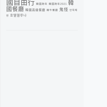
國自由行
韓
韓國跨年
韓國跨年2021
國餐廳
鬼怪
韓國高級餐廳
韓牛餐廳
안목해
호텔델루나
변