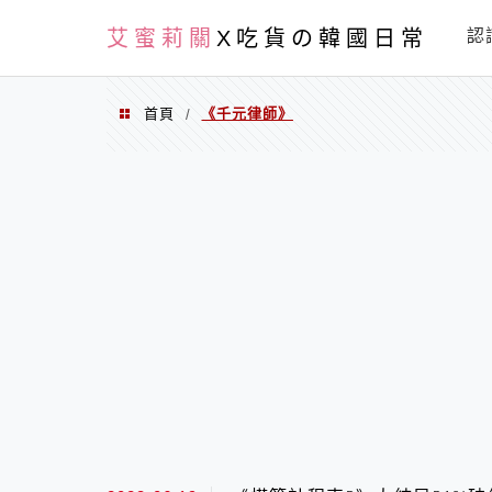
PXN
艾蜜莉關
X吃貨の韓國日常
認
首頁
《千元律師》
/
《千元律師》