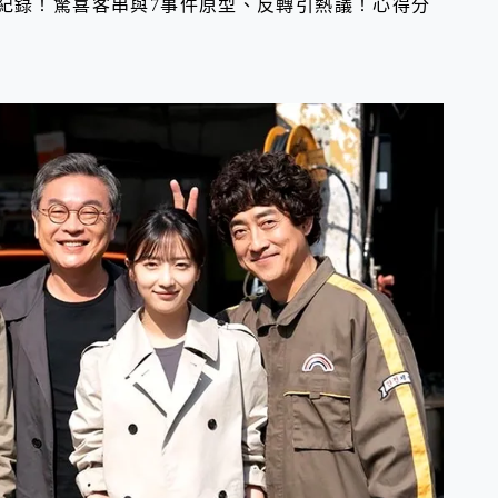
破紀錄！驚喜客串與7事件原型、反轉引熱議！心得分