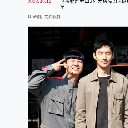
2023.06.19
《模範計程車2》大結局21%
享
,
韓劇
艾看影劇